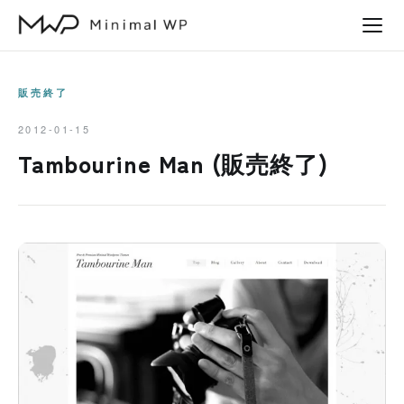
本
文
へ
ス
販売終了
キ
2012-01-15
ッ
Tambourine Man (販売終了)
プ