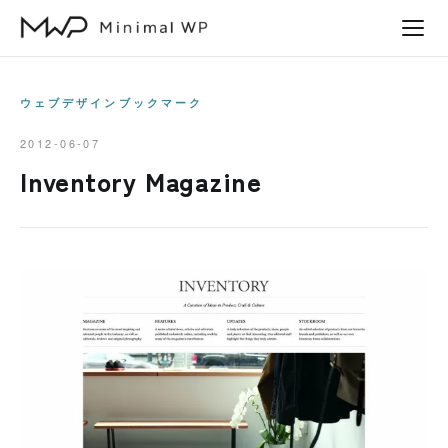
本
文
へ
ス
ウェブデザインブックマーク
キ
2012-06-07
ッ
Inventory Magazine
プ