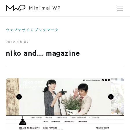
本
文
へ
ス
ウェブデザインブックマーク
キ
2012-05-07
ッ
niko and… magazine
プ