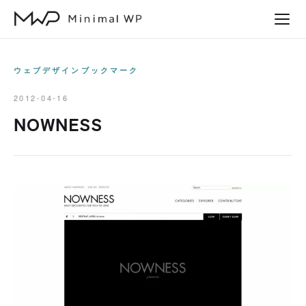
本
文
へ
ス
ウェブデザインブックマーク
キ
2012-04-16
ッ
NOWNESS
プ