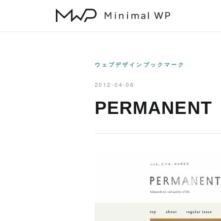
本
文
へ
ス
キ
ウェブデザインブックマーク
ッ
2012-04-06
プ
PERMANENT