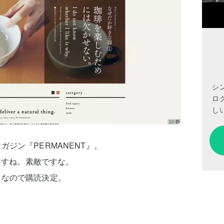
シ
ロ
しい
ジン『PERMANENT』。
てますね。素敵ですな。
きなので購読決定。