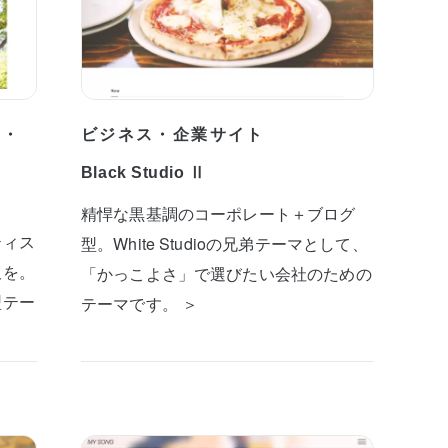
プ・
ビジネス・企業サイト
Black Studio Ⅱ
精悍な黒基調のコーポレート＋ブログ
ティス
型。White Studioの兄弟テーマとして、
板を。
「かっこよさ」で選びたい会社のための
型テー
テーマです。 ＞