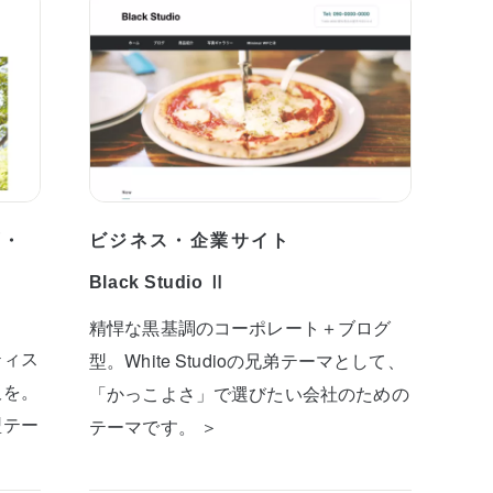
プ・
ビジネス・企業サイト
Black Studio Ⅱ
精悍な黒基調のコーポレート＋ブログ
ティス
型。White Studioの兄弟テーマとして、
板を。
「かっこよさ」で選びたい会社のための
型テー
テーマです。 ＞