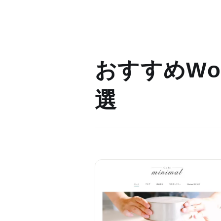
おすすめWor
選