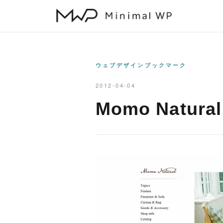
本
文
へ
ス
キ
ウェブデザインブックマーク
ッ
2012-04-04
プ
Momo Natu