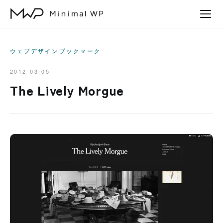
本
文
へ
ス
ウェブデザインブックマーク
キ
2012-03-05
ッ
The Lively Morgue
プ