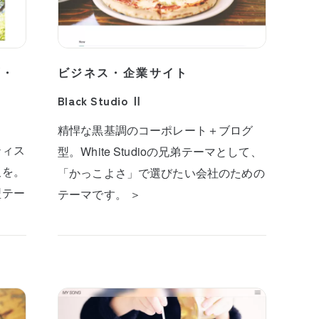
プ・
ビジネス・企業サイト
Black Studio Ⅱ
精悍な黒基調のコーポレート＋ブログ
ティス
型。White Studioの兄弟テーマとして、
板を。
「かっこよさ」で選びたい会社のための
型テー
テーマです。 ＞