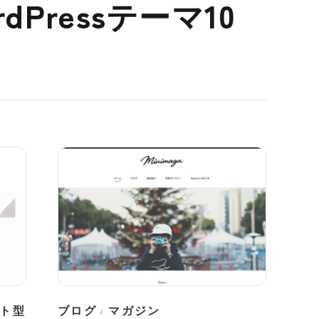
dPressテーマ10
ト型
ブログ
マガジン
/