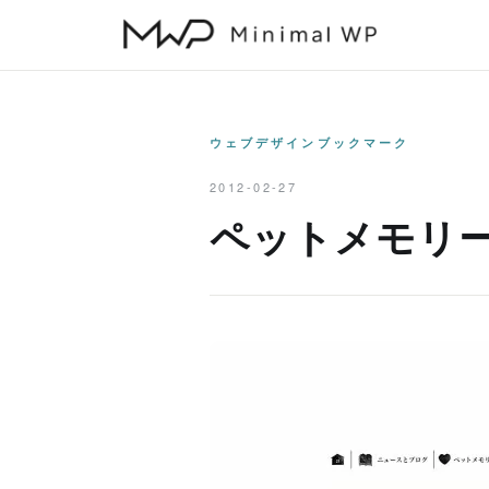
本
文
へ
ス
キ
ウェブデザインブックマーク
ッ
2012-02-27
プ
ペットメモリ