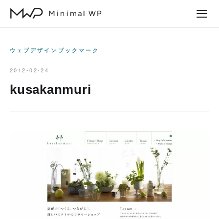
本
文
へ
ス
ウェブデザインブックマーク
キ
2012-02-24
ッ
kusakanmuri
プ