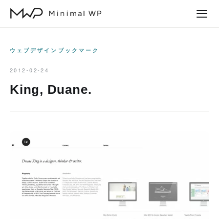
本
文
へ
ス
ウェブデザインブックマーク
キ
2012-02-24
ッ
King, Duane.
プ