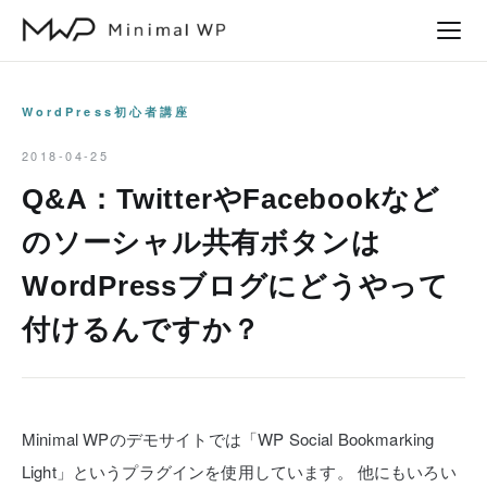
本
文
へ
ス
WordPress初心者講座
キ
2018-04-25
ッ
Q&A：TwitterやFacebookなど
プ
のソーシャル共有ボタンは
WordPressブログにどうやって
付けるんですか？
Minimal WPのデモサイトでは「WP Social Bookmarking
Light」というプラグインを使用しています。
他にもいろい