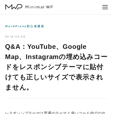
本
文
へ
ス
WordPress初心者講座
キ
2018-04-25
ッ
Q&A：YouTube、Google
プ
Map、Instagramの埋め込みコー
ドをレスポンシブテーマに貼付
けても正しいサイズで表示され
ません。
レスポンシブテーマは普通のテーマと違いコード内でのサ