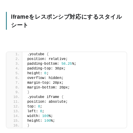
iframeをレスポンシブ対応にするスタイル
シート
.youtube 
{
position: relative; 
padding-bottom: 
56.25
%; 
padding-top: 30px; 
height: 
0
; 
overflow: hidden; 
margin-top: 20px; 
margin-bottom: 20px; 
}
.youtube iframe 
{
position: absolute; 
top: 
0
; 
left: 
0
; 
width: 
100
%; 
height: 
100
%; 
}