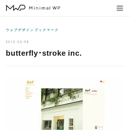
本
文
へ
ス
ウェブデザインブックマーク
キ
2012-02-08
ッ
butterfly･stroke inc.
プ