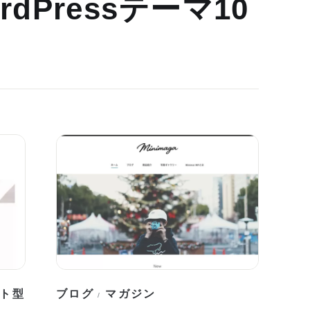
dPressテーマ10
ト型
ブログ
マガジン
/