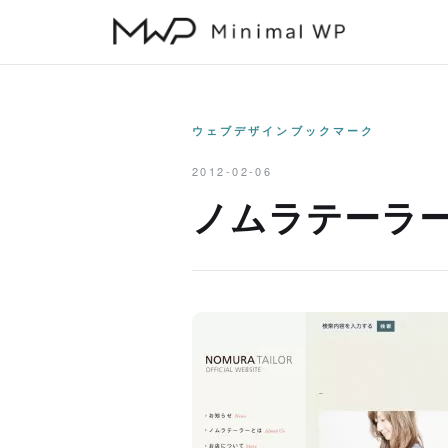
本
文
へ
ス
キ
ウェブデザインブックマーク
ッ
2012-02-06
プ
ノムラテーラー