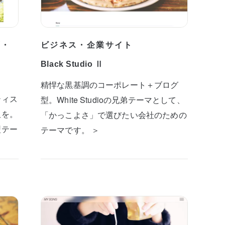
プ・
ビジネス・企業サイト
Black Studio Ⅱ
精悍な黒基調のコーポレート＋ブログ
ティス
型。White Studioの兄弟テーマとして、
板を。
「かっこよさ」で選びたい会社のための
型テー
テーマです。 ＞