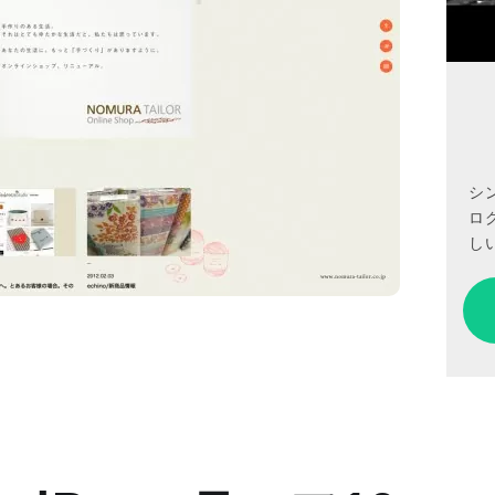
シ
ロ
しい
。