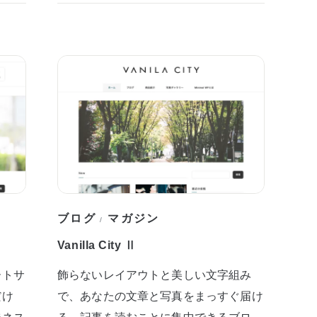
ブログ
マガジン
/
Vanilla City Ⅱ
ートサ
飾らないレイアウトと美しい文字組み
だけ
で、あなたの文章と写真をまっすぐ届け
ジネス
る。記事を読むことに集中できるブロ