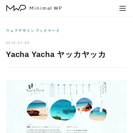
本
文
へ
ス
ウェブデザインブックマーク
キ
2012-01-26
ッ
Yacha Yacha ヤッカヤッカ
プ