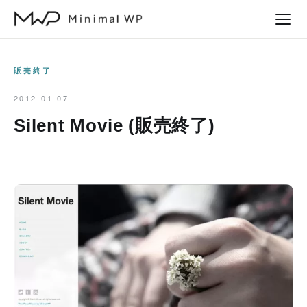
本
文
へ
ス
販売終了
キ
2012-01-07
ッ
Silent Movie (販売終了)
プ