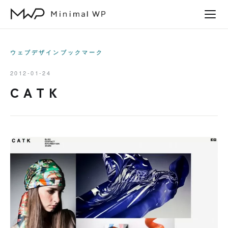
本
文
へ
ス
ウェブデザインブックマーク
キ
2012-01-24
ッ
C A T K
プ