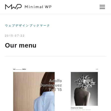
本
文
へ
ス
ウェブデザインブックマーク
キ
2015-07-22
ッ
Our menu
プ