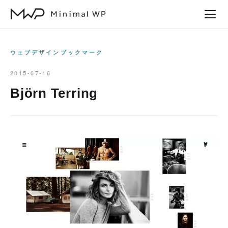
本
文
へ
ス
ウェブデザインブックマーク
キ
2015-07-16
ッ
Björn Terring
プ