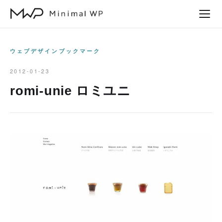
本
文
へ
ス
ウェブデザインブックマーク
キ
2012-01-23
ッ
romi-unie ロミユニ
プ