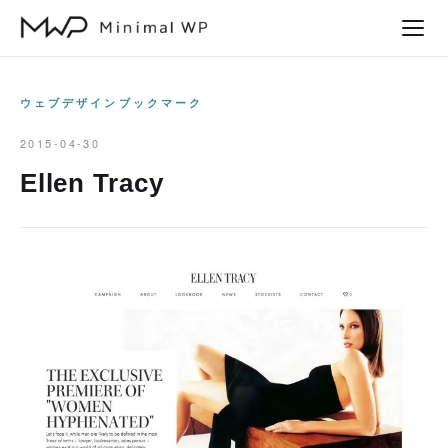
本
文
へ
ス
ウェブデザインブックマーク
キ
2015-04-30
ッ
Ellen Tracy
プ