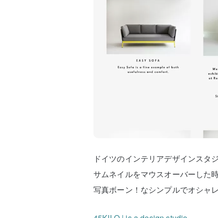
ドイツのインテリアデザインスタジオ
サムネイルをマウスオーバーした
写真ボーン！なシンプルでオシャ
45KILO | is a design studio.