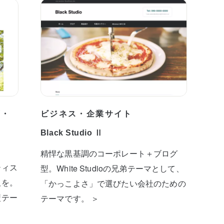
プ・
ビジネス・企業サイト
Black Studio Ⅱ
精悍な黒基調のコーポレート＋ブログ
ティス
型。White Studioの兄弟テーマとして、
板を。
「かっこよさ」で選びたい会社のための
型テー
テーマです。 ＞