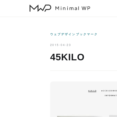
本
文
へ
ス
キ
ウェブデザインブックマーク
ッ
2015-04-23
プ
45KILO