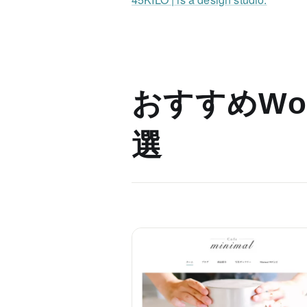
おすすめWor
選