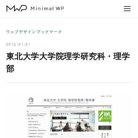
本
文
へ
ス
ウェブデザインブックマーク
キ
2012-01-21
ッ
東北大学大学院理学研究科・理学
プ
部