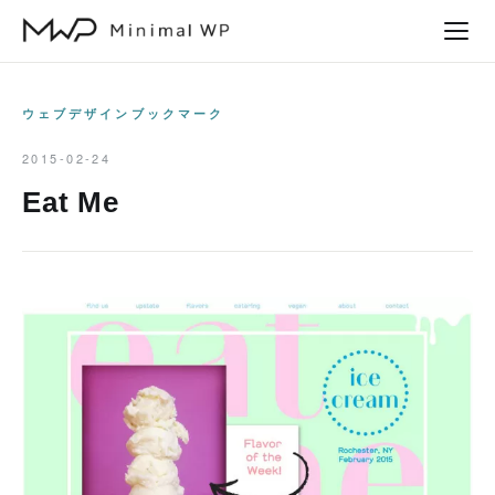
本
文
へ
ス
ウェブデザインブックマーク
キ
2015-02-24
ッ
Eat Me
プ