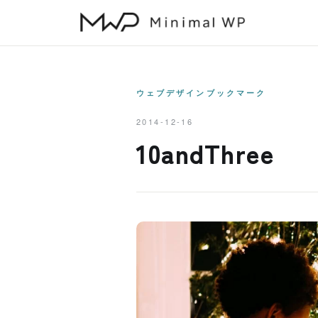
本
文
へ
ス
キ
ウェブデザインブックマーク
ッ
2014-12-16
プ
10andThree