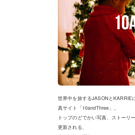
世界中を旅するJASONとKARR
真サイト「10andThree」。
トップのどでかい写真、ストーリ
更新される、