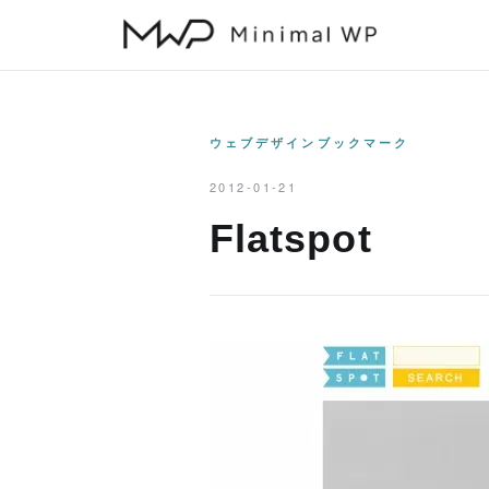
本
文
へ
ス
キ
ウェブデザインブックマーク
ッ
2012-01-21
プ
Flatspot