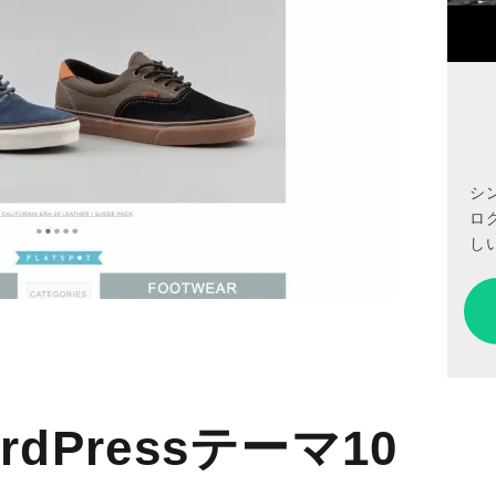
シ
ロ
しい
dPressテーマ10