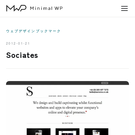
本
文
へ
ス
ウェブデザインブックマーク
キ
2012-01-21
ッ
Sociates
プ