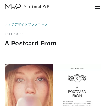
本
文
へ
ス
ウェブデザインブックマーク
キ
2014-10-30
ッ
A Postcard From
プ