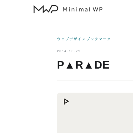
本
文
へ
ス
キ
ウェブデザインブックマーク
ッ
2014-10-29
プ
P▲R▲DE