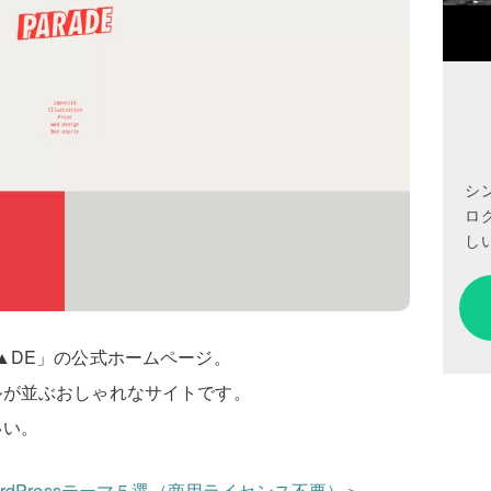
シ
ロ
しい
▲DE」の公式ホームページ。
ルが並ぶおしゃれなサイトです。
いい。
rdPressテーマ５選（商用ライセンス不要）＞