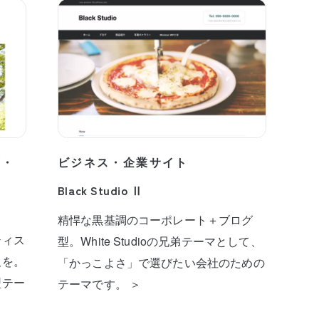
プ・
ビジネス・企業サイト
Black Studio Ⅱ
精悍な黒基調のコーポレート＋ブログ
ティス
型。White Studioの兄弟テーマとして、
板を。
「かっこよさ」で選びたい会社のための
型テー
テーマです。 ＞