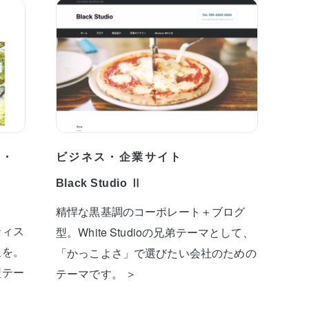
プ・
ビジネス・企業サイト
Black Studio Ⅱ
精悍な黒基調のコーポレート＋ブログ
ティス
型。White Studioの兄弟テーマとして、
板を。
「かっこよさ」で選びたい会社のための
型テー
テーマです。 ＞