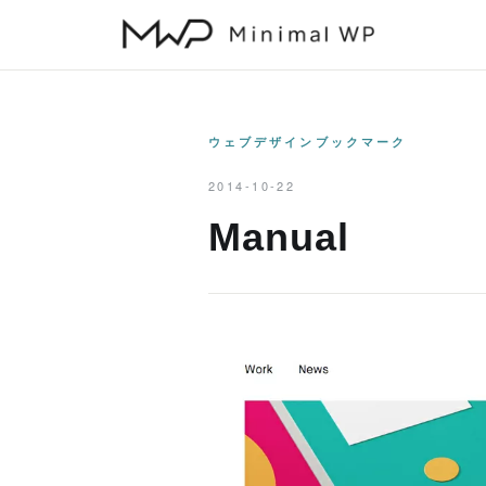
本
文
へ
ス
キ
ウェブデザインブックマーク
ッ
2014-10-22
プ
Manual