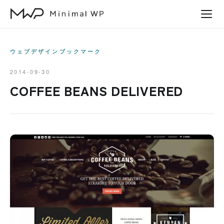
本
文
へ
ス
ウェブデザインブックマーク
キ
2014-09-30
ッ
COFFEE BEANS DELIVERED
プ