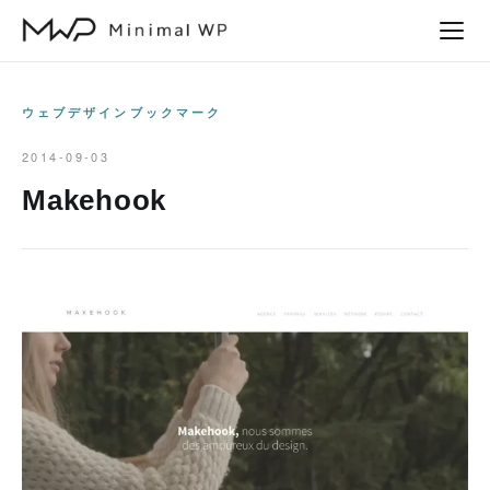
本
文
へ
ス
ウェブデザインブックマーク
キ
2014-09-03
ッ
Makehook
プ