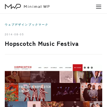
本
文
へ
ス
ウェブデザインブックマーク
キ
2014-08-05
ッ
Hopscotch Music Festiva
プ