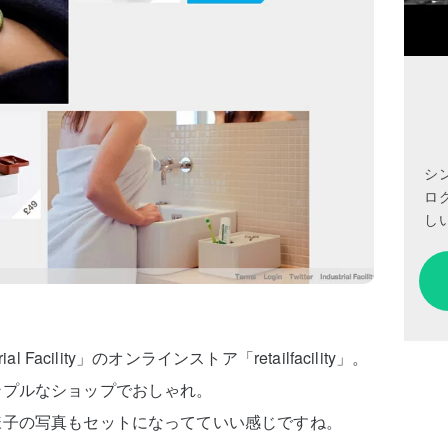
シ
ロ
しい
Facility」のオンラインストア「retailfacility」。
ンプルなショップでおしゃれ。
様子の写真もセットになってていい感じですね。