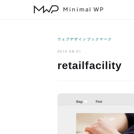
本
文
へ
ス
キ
ウェブデザインブックマーク
ッ
2014-08-01
プ
retailfacility