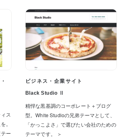
プ・
ビジネス・企業サイト
Black Studio Ⅱ
精悍な黒基調のコーポレート＋ブログ
ティス
型。White Studioの兄弟テーマとして、
板を。
「かっこよさ」で選びたい会社のための
型テー
テーマです。 ＞