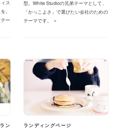
ティス
型。White Studioの兄弟テーマとして、
板を。
「かっこよさ」で選びたい会社のための
型テー
テーマです。 ＞
ラン
ランディングページ