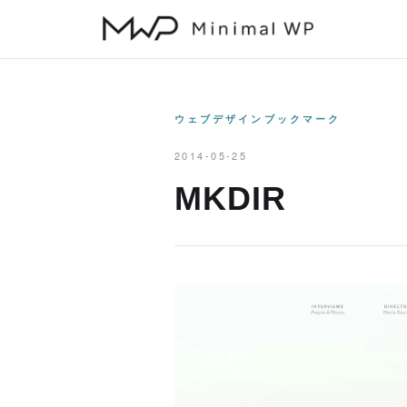
本
文
へ
ス
キ
ウェブデザインブックマーク
ッ
2014-05-25
プ
MKDIR