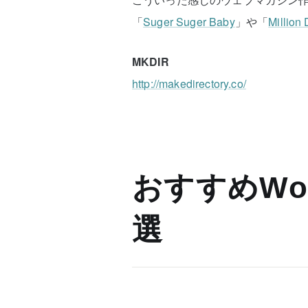
「
Suger Suger Baby
」や「
Million
MKDIR
http://makedirectory.co/
おすすめWor
選