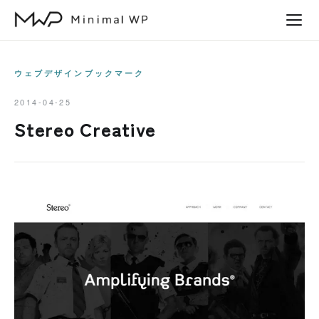
本
文
へ
ス
ウェブデザインブックマーク
キ
2014-04-25
ッ
Stereo Creative
プ