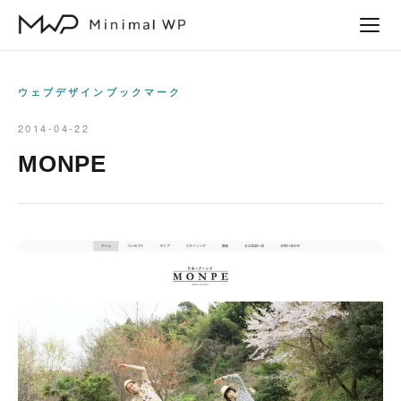
本
文
へ
ス
ウェブデザインブックマーク
キ
2014-04-22
ッ
MONPE
プ