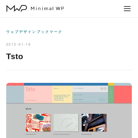
本
文
へ
ス
ウェブデザインブックマーク
キ
2012-01-19
ッ
Tsto
プ