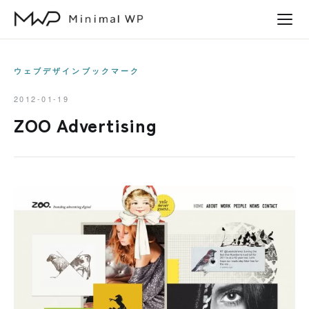
本
文
へ
ス
ウェブデザインブックマーク
キ
2012-01-19
ッ
ZOO Advertising
プ