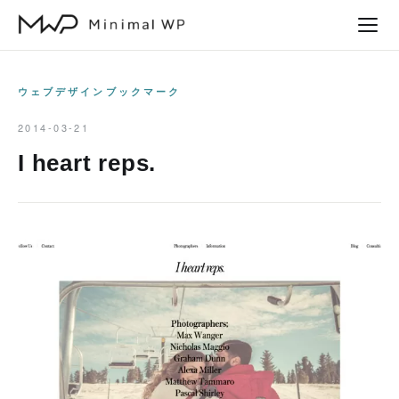
本
文
へ
ス
ウェブデザインブックマーク
キ
2014-03-21
ッ
I heart reps.
プ