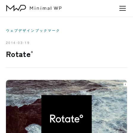
本
文
へ
ス
ウェブデザインブックマーク
キ
2014-03-19
ッ
Rotate°
プ