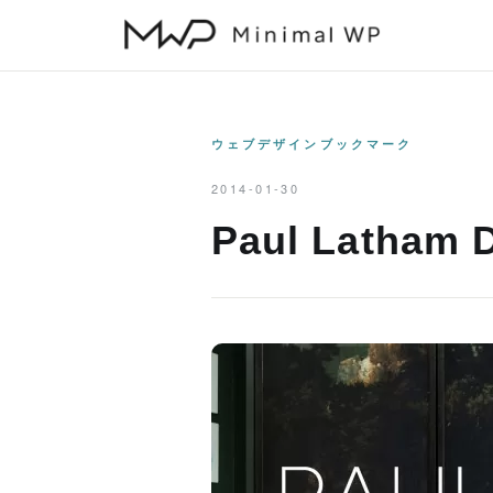
本
文
へ
ス
キ
ウェブデザインブックマーク
ッ
2014-01-30
プ
Paul Latham 