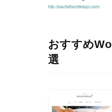
http://paullathamdesign.com/
おすすめWor
選