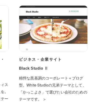
プ・
ビジネス・企業サイト
Black Studio Ⅱ
精悍な黒基調のコーポレート＋ブログ
ティス
型。White Studioの兄弟テーマとして、
板を。
「かっこよさ」で選びたい会社のための
型テー
テーマです。 ＞