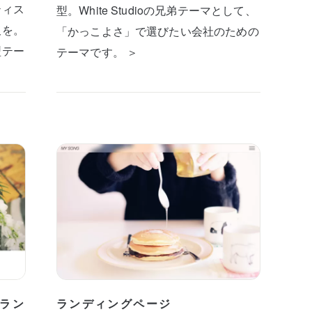
ティス
型。White Studioの兄弟テーマとして、
板を。
「かっこよさ」で選びたい会社のための
型テー
テーマです。 ＞
ラン
ランディングページ