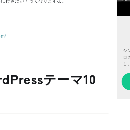
べに行きたい！ってなりますな。
om/
シ
ロ
しい
dPressテーマ10