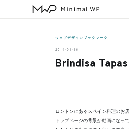
本
文
へ
ス
キ
ウェブデザインブックマーク
ッ
2014-01-16
プ
Brindisa Tapas
ロンドンにあるスペイン料理のお店「Brin
トップページの背景が動画になっ