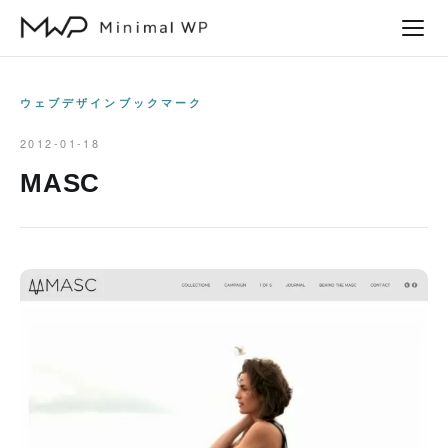
本
文
へ
ス
ウェブデザインブックマーク
キ
2012-01-18
ッ
MASC
プ