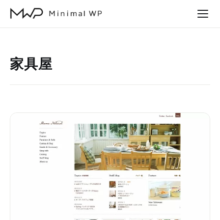
本
文
へ
ス
家具屋
キ
ッ
プ