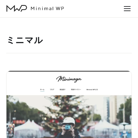
本
文
へ
ス
ミニマル
キ
ッ
プ