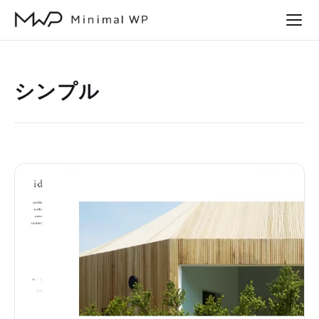
本
文
へ
ス
シンプル
キ
ッ
プ