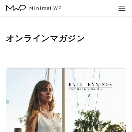
本
文
へ
ス
オンラインマガジン
キ
ッ
プ