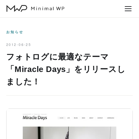
本
文
へ
ス
お知らせ
キ
2012-06-25
ッ
フォトログに最適なテーマ
プ
「Miracle Days」をリリースし
ました！